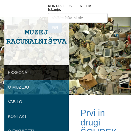
KONTAKT
SL
EN
ITA
Iskanje:
ROOT
EKSPONATI
O MUZEJU
VABILO
Prvi in
KONTAKT
drugi