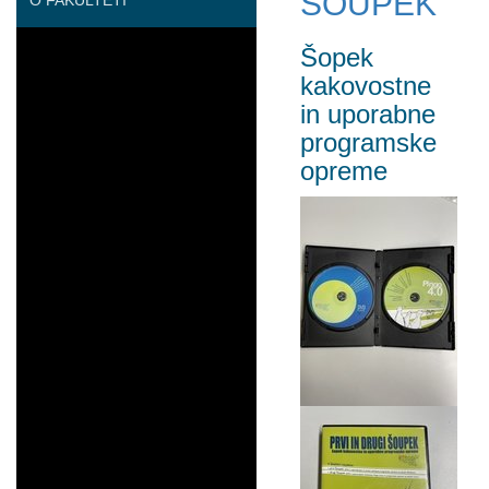
ŠOUPEK
O FAKULTETI
Šopek
kakovostne
in uporabne
programske
opreme